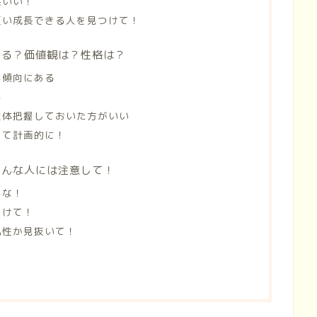
然いい！
互い成長できる人を見つけて！
わる？価値観は？性格は？
る傾向にある
る
大体把握しておいた方がいい
って計画的に！
こんな人には注意して！
るな！
つけて！
気性か見抜いて！