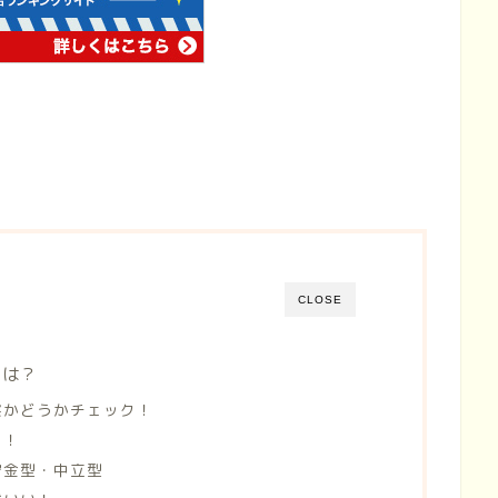
CLOSE
トは？
実かどうかチェック！
う！
貯金型・中立型