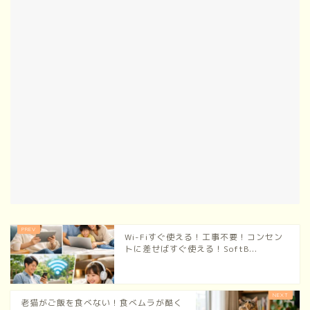
Wi-Fiすぐ使える！工事不要！コンセン
トに差せばすぐ使える！SoftB...
老猫がご飯を食べない！食べムラが酷く