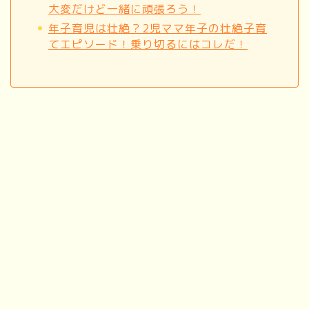
大変だけど一緒に頑張ろう！
年子育児は壮絶？2児ママ年子の壮絶子育
てエピソード！乗り切るにはコレだ！