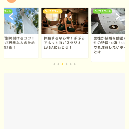
フスタイル
ライフスタイル
ライフスタイル
イプ別片付けるコツ！
体験するなら今！手ぶら
男性が結婚を躊躇す
付けが苦手な人のため
でホットヨガスタジオ
性の特徴10選！いい
片付け術！
LABAに行こう！
でも注意したいポイ
とは